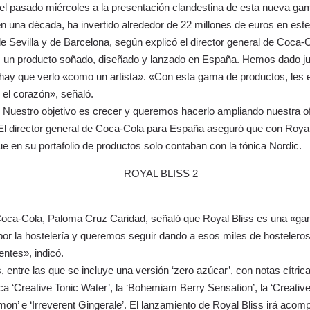
pasado miércoles a la presentación clandestina de esta nueva gama, 
 una década, ha invertido alrededor de 22 millones de euros en este
de Sevilla y de Barcelona, según explicó el director general de Coca
un producto soñado, diseñado y lanzado en España. Hemos dado just
 hay que verlo «como un artista». «Con esta gama de productos, les 
 el corazón», señaló.
Nuestro objetivo es crecer y queremos hacerlo ampliando nuestra of
 director general de Coca-Cola para España aseguró que con Royal B
e en su portafolio de productos solo contaban con la tónica Nordic.
e Coca-Cola, Paloma Cruz Caridad, señaló que Royal Bliss es una «
 por la hostelería y queremos seguir dando a esos miles de hosteler
entes», indicó.
 entre las que se incluye una versión ‘zero azúcar’, con notas cítri
nica ‘Creative Tonic Water’, la ‘Bohemiam Berry Sensation’, la ‘Creati
emon’ e ‘Irreverent Gingerale’. El lanzamiento de Royal Bliss irá a