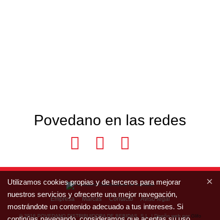
Povedano en las redes
×
Utilizamos cookies propias y de terceros para mejorar
nuestros servicios y ofrecerte una mejor navegación,
Empresa
Marcas
Contacto
Aviso legal
mostrándote un contenido adecuado a tus intereses. Si
© 2016 POVEDANO DISTRIBUIDORA DE BEBIDAS, S.L. | Diseño web por
Glifo
continúas navegando, consideramos que aceptas su uso.